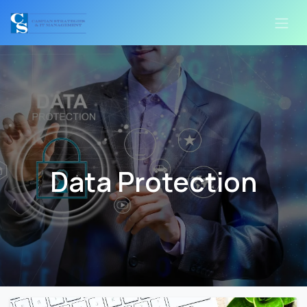
Passa al contenuto
Data Protection