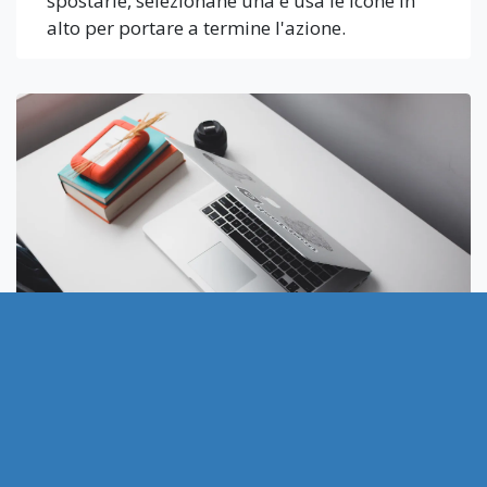
spostarle, selezionane una e usa le icone in
alto per portare a termine l'azione.
Funzionalità due
Per aggiungere una quarta colonna, riduci la